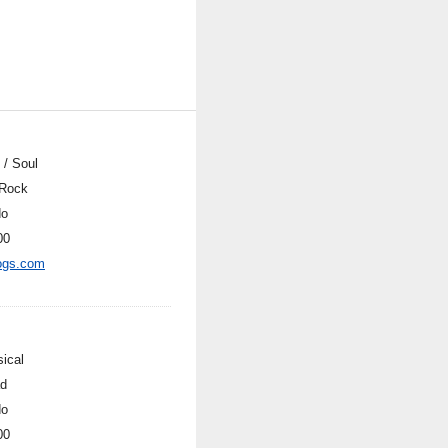
 / Soul
Rock
do
00
ogs.com
sical
ad
do
00