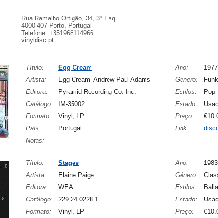
Rua Ramalho Ortigão, 34, 3º Esq
4000-407 Porto, Portugal
Telefone: +351968114966
vinyldisc.pt
Título:
Egg Cream
Ano:
1977
Artista:
Egg Cream; Andrew Paul Adams
Género:
Funk
Editora:
Pyramid Recording Co. Inc.
Estilos:
Pop 
Catálogo:
IM-35002
Estado:
Usa
Formato:
Vinyl, LP
Preço:
€10.
País:
Portugal
Link:
disc
Notas:
Título:
Stages
Ano:
1983
Artista:
Elaine Paige
Género:
Clas
Editora:
WEA
Estilos:
Ball
Catálogo:
229 24 0228-1
Estado:
Usa
Formato:
Vinyl, LP
Preço:
€10.