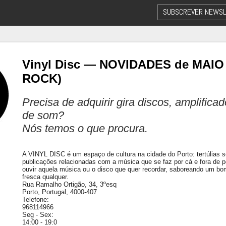
SUBSCREVER NEWSL
Vinyl Disc — NOVIDADES de MAIO
ROCK)
Precisa de adquirir gira discos, amplifica
de som?
Nós temos o que procura.
A VINYL DISC é um espaço de cultura na cidade do Porto: tertúlias sob
publicações relacionadas com a música que se faz por cá e fora de p
ouvir aquela música ou o disco que quer recordar, saboreando um b
fresca qualquer.
Rua Ramalho Ortigão, 34, 3ºesq
Porto, Portugal, 4000-407
Telefone:
968114966
Seg - Sex:
14:00 - 19:0