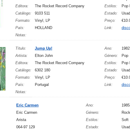
Editora:
The Rocket Record Company
Estilos:
Pop 
Catálogo:
9103 511
Estado:
Usa
Formato:
Vinyl, LP
Preço:
€10.
País:
HOLLAND
Link:
disc
Notas:
Título:
Jump Up!
Ano:
1982
Artista:
Elton John
Género:
Pop
Editora:
The Rocket Record Company
Estilos:
Pop 
Catálogo:
6302 180
Estado:
Usa
Formato:
Vinyl, LP
Preço:
€10.
País:
Portugal
Link:
disc
Notas:
Eric Carmen
Ano:
1985
Eric Carmen
Género:
Roc
Arista
Estilos:
Soft
064-97 129
Estado:
Usa