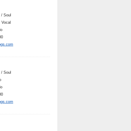
 / Soul
, Vocal
do
00
ogs.com
 / Soul
o
do
00
ogs.com