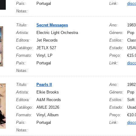
País:
Portugal
Link:
disc
Notas:
Título:
Secret Messages
Ano:
1983
Artista:
Electric Light Orchestra
Género:
Pop
Editora:
Jet Records
Estilos:
Clas
Catálogo:
JETLX 527
Estado:
USA
Formato:
Vinyl, LP
Preço:
€15.
País:
Portugal
Link:
disc
Notas:
Título:
Pearls II
Ano:
1982
Artista:
Elkie Brooks
Género:
Pop
Editora:
A&M Records
Estilos:
Soft
Catálogo:
AMLE 20126
Estado:
Usa
Formato:
Vinyl, Album
Preço:
€10.
País:
Portugal
Link:
disc
Notas: