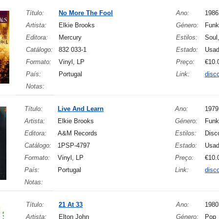
Título:
No More The Fool
Ano:
1986
Artista:
Elkie Brooks
Género:
Funk
Editora:
Mercury
Estilos:
Soul
Catálogo:
832 033-1
Estado:
Usa
Formato:
Vinyl, LP
Preço:
€10.
País:
Portugal
Link:
disc
Notas:
Título:
Live And Learn
Ano:
1979
Artista:
Elkie Brooks
Género:
Funk
Editora:
A&M Records
Estilos:
Disc
Catálogo:
1PSP-4797
Estado:
Usa
Formato:
Vinyl, LP
Preço:
€10.
País:
Portugal
Link:
disc
Notas:
Título:
21 At 33
Ano:
1980
Artista:
Elton John
Género:
Pop