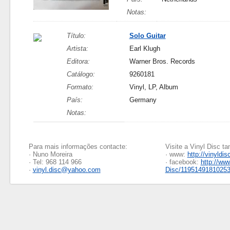
Notas:
Título:
Solo Guitar
Artista:
Earl Klugh
Editora:
Warner Bros. Records
Catálogo:
9260181
Formato:
Vinyl, LP, Album
País:
Germany
Notas:
Para mais informações contacte:
Visite a Vinyl Disc 
· Nuno Moreira
· www:
http://vinyldis
· Tel: 968 114 966
· facebook:
http://ww
·
vinyl.disc@yahoo.com
Disc/1195149181025