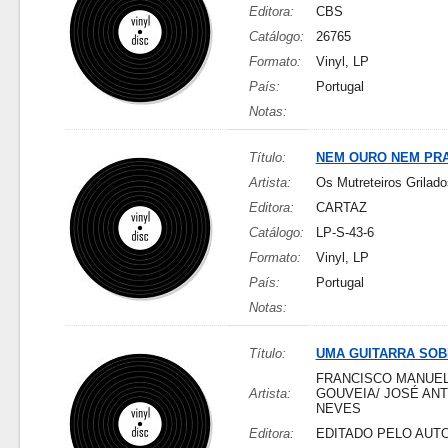
Editora:
CBS
Catálogo:
26765
Formato:
Vinyl, LP
País:
Portugal
Notas:
Título:
NEM OURO NEM PR
Artista:
Os Mutreteiros Grilado
Editora:
CARTAZ
Catálogo:
LP-S-43-6
Formato:
Vinyl, LP
País:
Portugal
Notas:
Título:
UMA GUITARRA SOB
FRANCISCO MANUE
Artista:
GOUVEIA/ JOSÉ AN
NEVES
Editora:
EDITADO PELO AUT