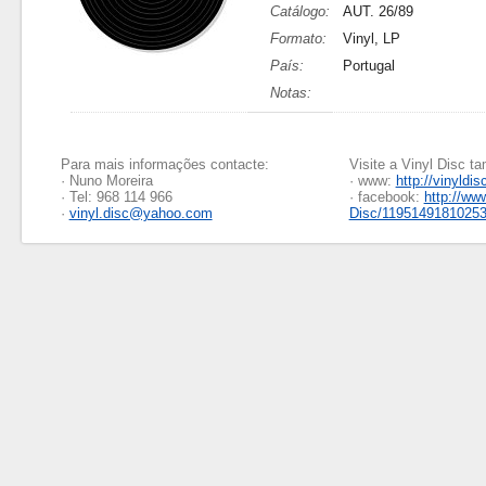
Catálogo:
AUT. 26/89
Formato:
Vinyl, LP
País:
Portugal
Notas:
Para mais informações contacte:
Visite a Vinyl Disc 
· Nuno Moreira
· www:
http://vinyldis
· Tel: 968 114 966
· facebook:
http://ww
·
vinyl.disc@yahoo.com
Disc/1195149181025