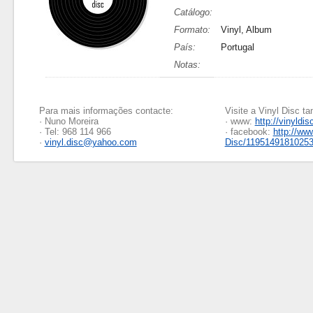
Catálogo:
Formato:
Vinyl, Album
País:
Portugal
Notas:
Para mais informações contacte:
Visite a Vinyl Disc 
· Nuno Moreira
· www:
http://vinyldis
· Tel: 968 114 966
· facebook:
http://ww
·
vinyl.disc@yahoo.com
Disc/1195149181025