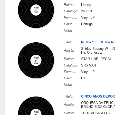
Editora:
Liberty
Catálogo:
2403231
Formato:
Vinyl, LP
País:
Portugal
Notas:
Título:
In The Still Of The Ni
Shirley Bassey With G
Artista:
His Orchestra
Editora:
STAR LINE, REGAL
Catálogo:
SRS 5001
Formato:
Vinyl, LP
País:
UK
Notas:
Título:
CINCO ANOS DEPOI
ORQUESA DA FELIC
Artista:
BRILHO E DA GLÓRI
Editora:
TUDOMÚSICA LDA