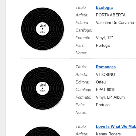
Título:
Ecologia
Artista:
PORTA ABERTA
Editora:
Valentim De Carvalho
Catálogo:
Formato:
Vinyl, 12"
País:
Portugal
Notas:
Título:
Romances
Artista:
VITORINO
Editora:
Orfeu
Catálogo:
FPAT 6010
Formato:
Vinyl, LP, Album
País:
Portugal
Notas:
Título:
Love Is What We Make
Artista:
Kenny Rogers