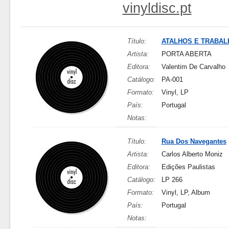
vinyldisc.pt
Título:
ATALHOS E TRABAL
Artista:
PORTA ABERTA
Editora:
Valentim De Carvalho
Catálogo:
PA-001
Formato:
Vinyl, LP
País:
Portugal
Notas:
Título:
Rua Dos Navegantes
Artista:
Carlos Alberto Moniz
Editora:
Edições Paulistas
Catálogo:
LP 266
Formato:
Vinyl, LP, Album
País:
Portugal
Notas: