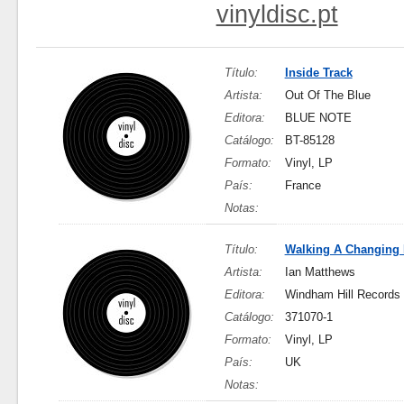
vinyldisc.pt
Título:
Inside Track
Artista:
Out Of The Blue
Editora:
BLUE NOTE
Catálogo:
BT-85128
Formato:
Vinyl, LP
País:
France
Notas:
Título:
Walking A Changing 
Artista:
Ian Matthews
Editora:
Windham Hill Records
Catálogo:
371070-1
Formato:
Vinyl, LP
País:
UK
Notas: