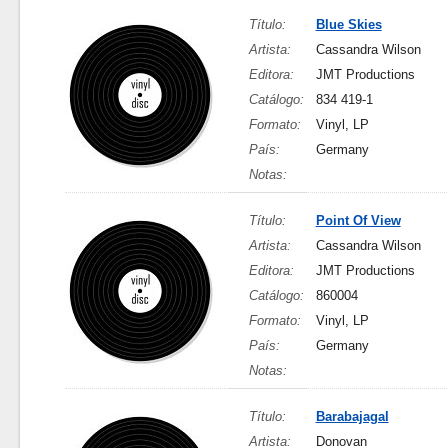
Título:
Blue Skies
Artista:
Cassandra Wilson
Editora:
JMT Productions
Catálogo:
834 419-1
Formato:
Vinyl, LP
País:
Germany
Notas:
Título:
Point Of View
Artista:
Cassandra Wilson
Editora:
JMT Productions
Catálogo:
860004
Formato:
Vinyl, LP
País:
Germany
Notas:
Título:
Barabajagal
Artista:
Donovan