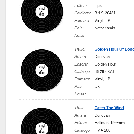
Editora:
Epic
Catálogo:
BN S-26481
Formato:
Vinyl, LP
País:
Netherlands
Notas:
Título:
Golden Hour Of Don
Artista:
Donovan
Editora:
Golden Hour
Catálogo:
86 287 XAT
Formato:
Vinyl, LP
País:
UK
Notas:
Título:
Catch The Wind
Artista:
Donovan
Editora:
Hallmark Records
Catálogo:
HMA 200