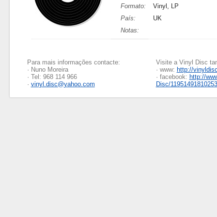
Formato:
Vinyl, LP
País:
UK
Notas:
Para mais informações contacte:
Visite a Vinyl Disc 
· Nuno Moreira
· www:
http://vinyldis
· Tel: 968 114 966
· facebook:
http://ww
·
vinyl.disc@yahoo.com
Disc/1195149181025