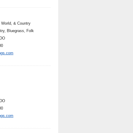
, World, & Country
try, Bluegrass, Folk
DO
00
ogs.com
DO
00
ogs.com