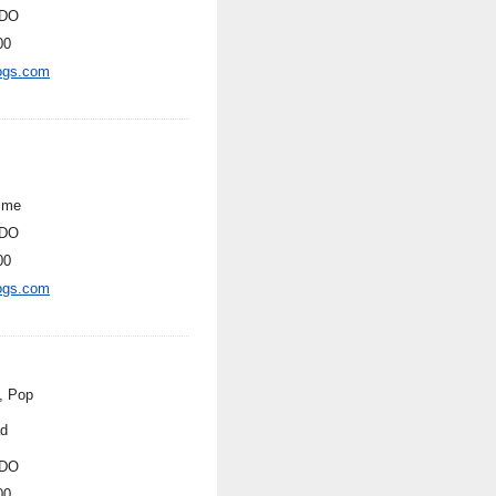
DO
00
ogs.com
ime
DO
00
ogs.com
, Pop
ad
DO
00