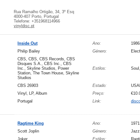
Rua Ramalho Ortigão, 34, 3º Esq
4000-407 Porto, Portugal
Telefone: +351968114966
vinyldisc.pt
Inside Out
Ano:
1986
Philip Bailey
Género:
Elect
CBS, CBS, CBS Records, CBS
Disques S.A., CBS Inc., CBS
Inc., Skyline Studios, Power
Estilos:
Soul
Station, The Town House, Skyline
Studios
CBS 26903
Estado:
USA
Vinyl, LP, Album
Preço:
€10.
Portugal
Link:
disc
Ragtime King
Ano:
1971
Scott Joplin
Género:
Jazz
Joker
Estilos:
Ragt