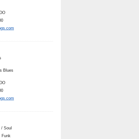
DO
00
ogs.com
s
s Blues
DO
00
ogs.com
 / Soul
, Funk