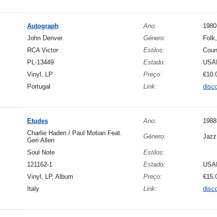
Autograph
Ano:
1980
John Denver
Género:
Folk
RCA Victor
Estilos:
Coun
PL-13449
Estado:
USA
Vinyl, LP
Preço:
€10.
Portugal
Link:
disc
Etudes
Ano:
1988
Charlie Haden / Paul Motian Feat.
Género:
Jazz
Geri Allen
Soul Note
Estilos:
121162-1
Estado:
USA
Vinyl, LP, Album
Preço:
€15.
Italy
Link:
disc