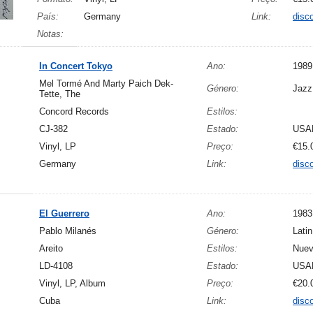
País:
Germany
Link:
disc
Notas:
In Concert Tokyo
Ano:
1989
Mel Tormé And Marty Paich Dek-
Género:
Jazz
Tette, The
Concord Records
Estilos:
CJ-382
Estado:
USA
Vinyl, LP
Preço:
€15.
Germany
Link:
disc
El Guerrero
Ano:
1983
Pablo Milanés
Género:
Latin
Areito
Estilos:
Nuev
LD-4108
Estado:
USA
Vinyl, LP, Album
Preço:
€20.
Cuba
Link:
disc