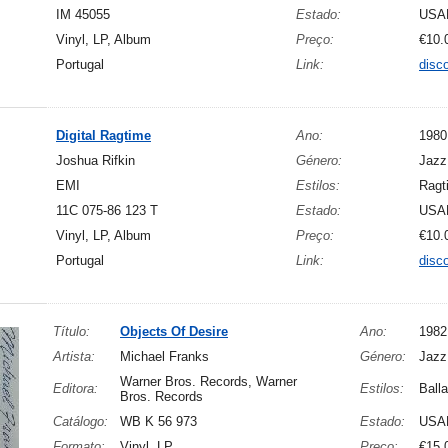
IM 45055
Estado:
USA
Vinyl, LP, Album
Preço:
€10.
Portugal
Link:
disc
Digital Ragtime
Ano:
1980
Joshua Rifkin
Género:
Jazz
EMI
Estilos:
Ragt
11C 075-86 123 T
Estado:
USA
Vinyl, LP, Album
Preço:
€10.
Portugal
Link:
disc
Título:
Objects Of Desire
Ano:
1982
Artista:
Michael Franks
Género:
Jazz
Warner Bros. Records, Warner
Editora:
Estilos:
Ball
Bros. Records
Catálogo:
WB K 56 973
Estado:
USA
Formato:
Vinyl, LP
Preço:
€15.