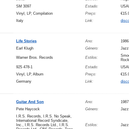
SM 3097
Estado:
USA
Vinyl, LP, Compilation
Preço:
€15.
Italy
Link:
disc
Life Stories
Ano:
1986
Earl Klugh
Género:
Jazz
Smoo
Warner Bros. Records
Estilos:
Rock
925 478-1
Estado:
USA
Vinyl, LP, Album
Preço:
€15.
Germany
Link:
disc
Guitar And Son
Ano:
1987
Pete Haycock
Género:
Jazz
I.R.S. Records, I.R.S. No Speak,
International Record Syndicate,
Inc., I.R.S. Records Ltd., I.R.S.
Estilos:
Jazz