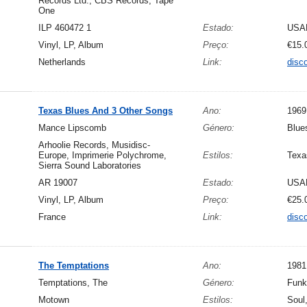
Records Ltd., CBS Records, Tape
One
ILP 460472 1
Estado:
USA
Vinyl, LP, Album
Preço:
€15.
Netherlands
Link:
disc
Texas Blues And 3 Other Songs
Ano:
1969
Mance Lipscomb
Género:
Blue
Arhoolie Records, Musidisc-
Europe, Imprimerie Polychrome,
Estilos:
Texa
Sierra Sound Laboratories
AR 19007
Estado:
USA
Vinyl, LP, Album
Preço:
€25.
France
Link:
disc
The Temptations
Ano:
1981
Temptations, The
Género:
Funk
Motown
Estilos:
Soul