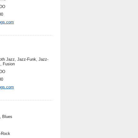
DO
00
ogs.com
th Jazz, Jazz-Funk, Jazz-
, Fusion
DO
00
ogs.com
, Blues
-Rock