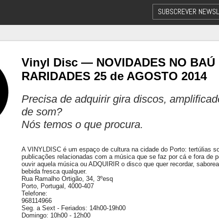
SUBSCREVER NEWSL
Vinyl Disc — NOVIDADES NO BAÚ
RARIDADES 25 de AGOSTO 2014
Precisa de adquirir gira discos, amplifica
de som?
Nós temos o que procura.
A VINYLDISC é um espaço de cultura na cidade do Porto: tertúlias sobr
publicações relacionadas com a música que se faz por cá e fora de p
ouvir aquela música ou ADQUIRIR o disco que quer recordar, sabor
bebida fresca qualquer.
Rua Ramalho Ortigão, 34, 3ºesq
Porto, Portugal, 4000-407
Telefone:
968114966
Seg. a Sext - Feriados: 14h00-19h00
Domingo: 10h00 - 12h00