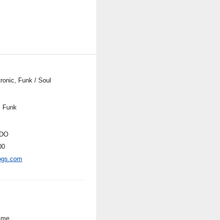
ronic, Funk / Soul
, Funk
DO
00
ogs.com
ime