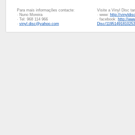
Para mais informações contacte:
Visite a Vinyl Disc 
· Nuno Moreira
· www:
http://vinyldis
· Tel: 968 114 966
· facebook:
http://ww
·
vinyl.disc@yahoo.com
Disc/1195149181025