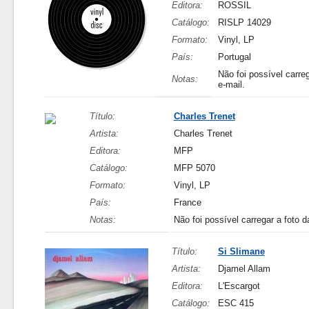
Editora:
ROSSIL
Catálogo:
RISLP 14029
Formato:
Vinyl, LP
País:
Portugal
Não foi possível carreg
Notas:
e-mail.
Título:
Charles Trenet
Artista:
Charles Trenet
Editora:
MFP
Catálogo:
MFP 5070
Formato:
Vinyl, LP
País:
France
Notas:
Não foi possível carregar a foto d
Título:
Si Slimane
Artista:
Djamel Allam
Editora:
L'Escargot
Catálogo:
ESC 415