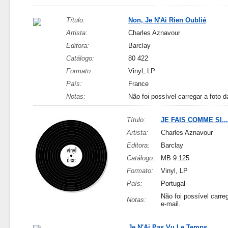
Título:
Non, Je N'Ai Rien Oublié
Artista:
Charles Aznavour
Editora:
Barclay
Catálogo:
80 422
Formato:
Vinyl, LP
País:
France
Notas:
Não foi possível carregar a foto d
Título:
JE FAIS COMME SI...
Artista:
Charles Aznavour
Editora:
Barclay
Catálogo:
MB 9.125
Formato:
Vinyl, LP
País:
Portugal
Não foi possível carreg
Notas:
e-mail.
Je N'Ai Pas Vu Le Temps