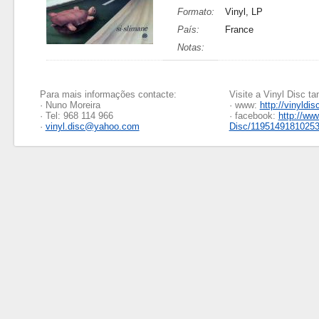
Formato:
Vinyl, LP
País:
France
Notas:
Para mais informações contacte:
Visite a Vinyl Disc 
· Nuno Moreira
· www:
http://vinyldis
· Tel: 968 114 966
· facebook:
http://ww
·
vinyl.disc@yahoo.com
Disc/1195149181025