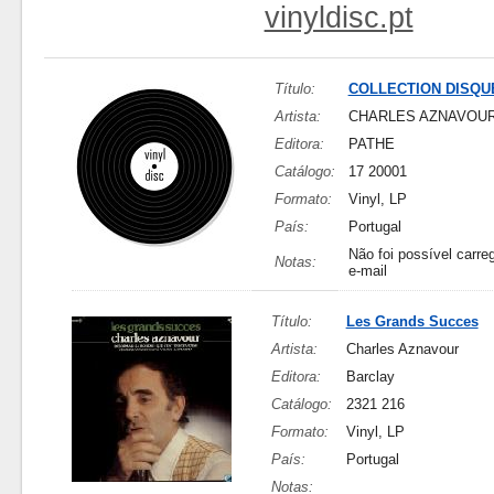
vinyldisc.pt
Título:
COLLECTION DISQU
Artista:
CHARLES AZNAVOU
Editora:
PATHE
Catálogo:
17 20001
Formato:
Vinyl, LP
País:
Portugal
Não foi possível carreg
Notas:
e-mail
Título:
Les Grands Succes
Artista:
Charles Aznavour
Editora:
Barclay
Catálogo:
2321 216
Formato:
Vinyl, LP
País:
Portugal
Notas: