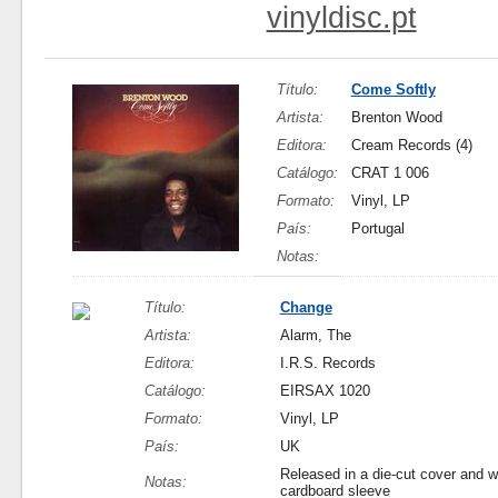
vinyldisc.pt
Título:
Come Softly
Artista:
Brenton Wood
Editora:
Cream Records (4)
Catálogo:
CRAT 1 006
Formato:
Vinyl, LP
País:
Portugal
Notas:
Título:
Change
Artista:
Alarm, The
Editora:
I.R.S. Records
Catálogo:
EIRSAX 1020
Formato:
Vinyl, LP
País:
UK
Released in a die-cut cover and wi
Notas:
cardboard sleeve