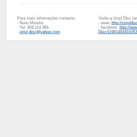
Para mais informações contacte:
Visite a Vinyl Disc 
· Nuno Moreira
· www:
http://vinyldis
· Tel: 968 114 966
· facebook:
http://ww
·
vinyl.disc@yahoo.com
Disc/1195149181025