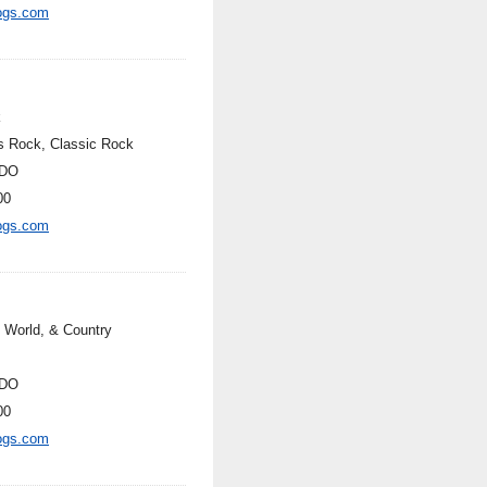
ogs.com
k
s Rock, Classic Rock
DO
00
ogs.com
, World, & Country
DO
00
ogs.com