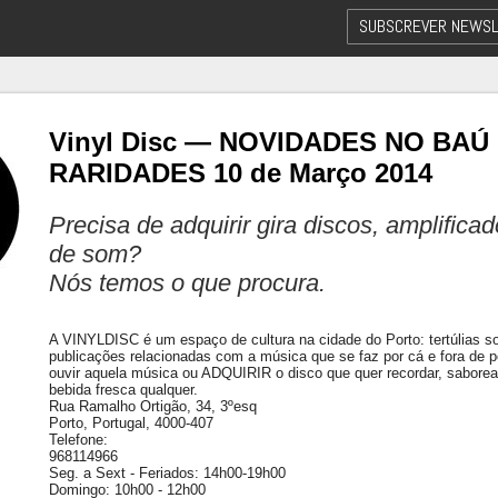
SUBSCREVER NEWSL
Vinyl Disc — NOVIDADES NO BAÚ
RARIDADES 10 de Março 2014
Precisa de adquirir gira discos, amplifica
de som?
Nós temos o que procura.
A VINYLDISC é um espaço de cultura na cidade do Porto: tertúlias sobr
publicações relacionadas com a música que se faz por cá e fora de p
ouvir aquela música ou ADQUIRIR o disco que quer recordar, sabor
bebida fresca qualquer.
Rua Ramalho Ortigão, 34, 3ºesq
Porto, Portugal, 4000-407
Telefone:
968114966
Seg. a Sext - Feriados: 14h00-19h00
Domingo: 10h00 - 12h00