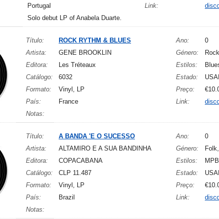
Portugal
Link:
disc
Solo debut LP of Anabela Duarte.
Título:
ROCK RYTHM & BLUES
Ano:
0
Artista:
GENE BROOKLIN
Género:
Roc
Editora:
Les Tréteaux
Estilos:
Blue
Catálogo:
6032
Estado:
USA
Formato:
Vinyl, LP
Preço:
€10.
País:
France
Link:
disc
Notas:
Título:
A BANDA 'E O SUCESSO
Ano:
0
Artista:
ALTAMIRO E A SUA BANDINHA
Género:
Folk
Editora:
COPACABANA
Estilos:
MPB
Catálogo:
CLP 11.487
Estado:
USA
Formato:
Vinyl, LP
Preço:
€10.
País:
Brazil
Link:
disc
Notas: