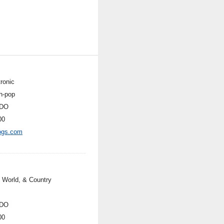
ronic
h-pop
DO
00
ogs.com
, World, & Country
DO
00