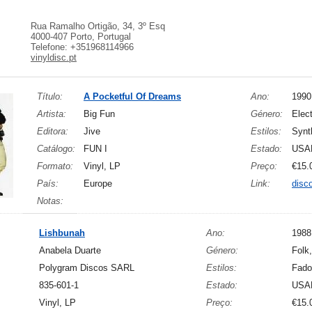
Rua Ramalho Ortigão, 34, 3º Esq
4000-407 Porto, Portugal
Telefone: +351968114966
vinyldisc.pt
Título:
A Pocketful Of Dreams
Ano:
1990
Artista:
Big Fun
Género:
Elect
Editora:
Jive
Estilos:
Synt
Catálogo:
FUN I
Estado:
USA
Formato:
Vinyl, LP
Preço:
€15.
País:
Europe
Link:
disc
Notas:
Lishbunah
Ano:
1988
Anabela Duarte
Género:
Folk
Polygram Discos SARL
Estilos:
Fado
835-601-1
Estado:
USA
Vinyl, LP
Preço:
€15.