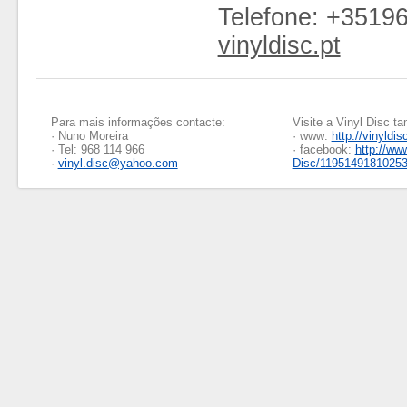
Telefone: +3519
vinyldisc.pt
Para mais informações contacte:
Visite a Vinyl Disc 
· Nuno Moreira
· www:
http://vinyldis
· Tel: 968 114 966
· facebook:
http://ww
·
vinyl.disc@yahoo.com
Disc/1195149181025