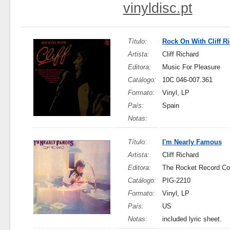
vinyldisc.pt
Título:
Rock On With Cliff R
Artista:
Cliff Richard
Editora:
Music For Pleasure
Catálogo:
10C 046-007.361
Formato:
Vinyl, LP
País:
Spain
Notas:
Título:
I'm Nearly Famous
Artista:
Cliff Richard
Editora:
The Rocket Record C
Catálogo:
PIG-2210
Formato:
Vinyl, LP
País:
US
Notas:
included lyric sheet.