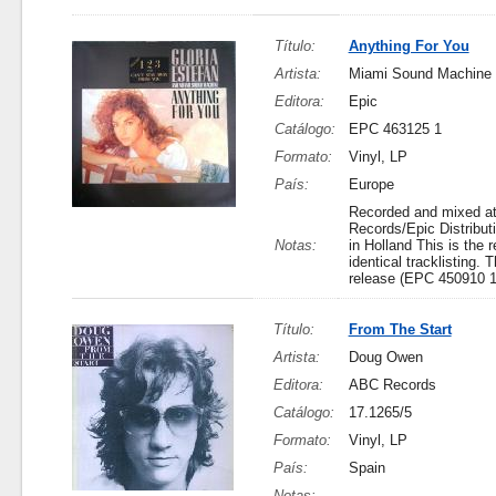
Título:
Anything For You
Artista:
Miami Sound Machine
Editora:
Epic
Catálogo:
EPC 463125 1
Formato:
Vinyl, LP
País:
Europe
Recorded and mixed at
Records/Epic Distribu
Notas:
in Holland This is the 
identical tracklisting.
release (EPC 450910 1
Título:
From The Start
Artista:
Doug Owen
Editora:
ABC Records
Catálogo:
17.1265/5
Formato:
Vinyl, LP
País:
Spain
Notas: