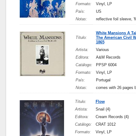
Formato:
Vinyl, LP
País:
US
Notas:
reflective foil sleeve, 'f
White Mansions A Ta
Título:
The American Civil W
1865
Artista:
Various
Editora:
A&M Records
Catálogo:
PPSP 6004
Formato:
Vinyl, LP
País:
Portugal
Notas:
comes with 26 pages bo
Título:
Flow
Artista:
Snail (4)
Editora:
Cream Records (4)
Catálogo:
CRAT 1012
Formato:
Vinyl, LP