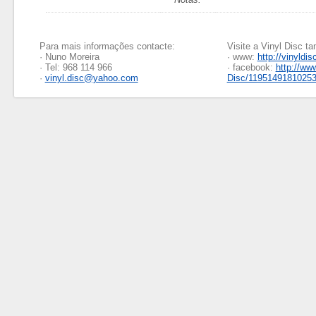
Para mais informações contacte:
Visite a Vinyl Disc 
· Nuno Moreira
· www:
http://vinyldis
· Tel: 968 114 966
· facebook:
http://ww
·
vinyl.disc@yahoo.com
Disc/1195149181025