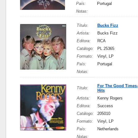
País:
Portugal
Notas:
Título:
Bucks Fizz
Artista:
Bucks Fizz
Editora:
RCA
Catálogo:
PL 25365
Formato:
Vinyl, LP
País:
Portugal
Notas:
For The Good Times-
Título:
Hits
Artista:
Kenny Rogers
Editora:
Success
Catálogo:
205010
Formato:
Vinyl, LP
País:
Netherlands
Notas: