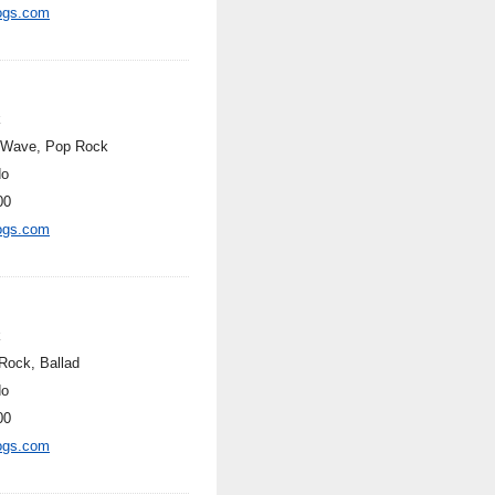
ogs.com
k
Wave, Pop Rock
do
00
ogs.com
k
Rock, Ballad
do
00
ogs.com