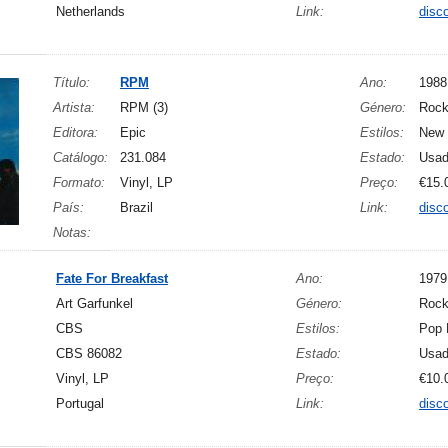
Netherlands
Link:
disc
Título:
RPM
Ano:
1988
Artista:
RPM (3)
Género:
Roc
Editora:
Epic
Estilos:
New 
Catálogo:
231.084
Estado:
Usa
Formato:
Vinyl, LP
Preço:
€15.
País:
Brazil
Link:
disc
Notas:
Fate For Breakfast
Ano:
1979
Art Garfunkel
Género:
Roc
CBS
Estilos:
Pop 
CBS 86082
Estado:
Usa
Vinyl, LP
Preço:
€10.
Portugal
Link:
disc