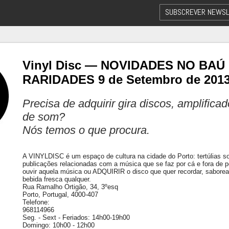
SUBSCREVER NEWSL
Vinyl Disc — NOVIDADES NO BAÚ
RARIDADES 9 de Setembro de 201
Precisa de adquirir gira discos, amplifica
de som?
Nós temos o que procura.
A VINYLDISC é um espaço de cultura na cidade do Porto: tertúlias sobr
publicações relacionadas com a música que se faz por cá e fora de p
ouvir aquela música ou ADQUIRIR o disco que quer recordar, sabor
bebida fresca qualquer.
Rua Ramalho Ortigão, 34, 3ºesq
Porto, Portugal, 4000-407
Telefone:
968114966
Seg. - Sext - Feriados: 14h00-19h00
Domingo: 10h00 - 12h00