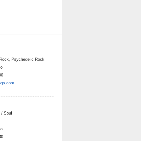
k
Rock, Psychedelic Rock
do
00
ogs.com
 / Soul
do
00