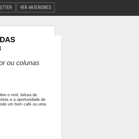
ETTER
VER ANTERIORES
 DAS
3
dor ou colunas
e o vinil, leitura de
ortas e a oportunidade de
eando um bom café ou uma