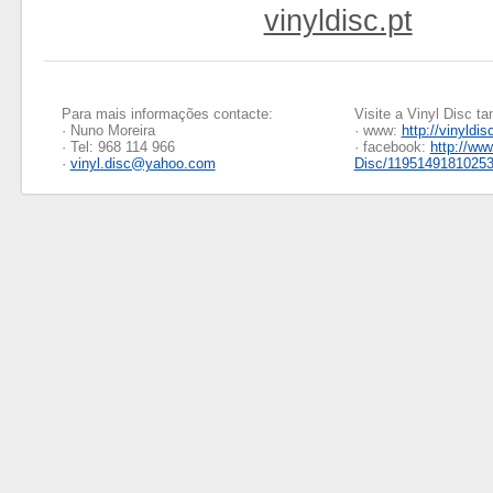
vinyldisc.pt
Para mais informações contacte:
Visite a Vinyl Disc 
· Nuno Moreira
· www:
http://vinyldis
· Tel: 968 114 966
· facebook:
http://ww
·
vinyl.disc@yahoo.com
Disc/1195149181025